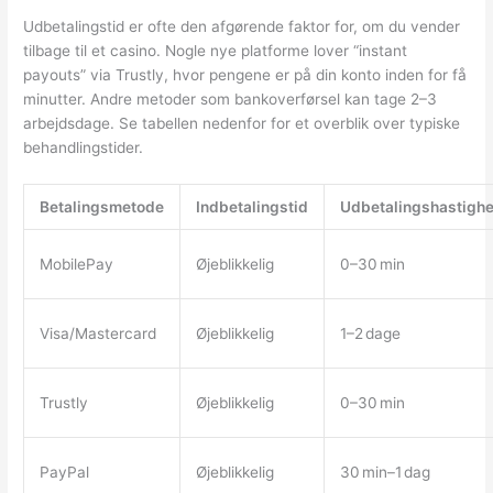
Udbetalingstid er ofte den afgørende faktor for, om du vender
tilbage til et casino. Nogle nye platforme lover “instant
payouts” via Trustly, hvor pengene er på din konto inden for få
minutter. Andre metoder som bankoverførsel kan tage 2–3
arbejdsdage. Se tabellen nedenfor for et overblik over typiske
behandlingstider.
Betalingsmetode
Indbetalingstid
Udbetalingshastigh
MobilePay
Øjeblikkelig
0–30 min
Visa/Mastercard
Øjeblikkelig
1–2 dage
Trustly
Øjeblikkelig
0–30 min
PayPal
Øjeblikkelig
30 min–1 dag