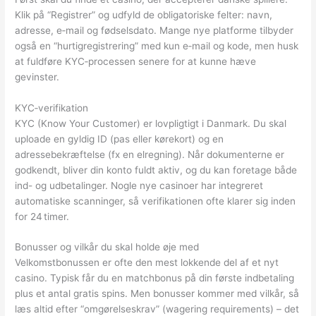
Klik på “Registrer” og udfyld de obligatoriske felter: navn,
adresse, e‑mail og fødselsdato. Mange nye platforme tilbyder
også en “hurtigregistrering” med kun e‑mail og kode, men husk
at fuldføre KYC‑processen senere for at kunne hæve
gevinster.
KYC‑verifikation
KYC (Know Your Customer) er lovpligtigt i Danmark. Du skal
uploade en gyldig ID (pas eller kørekort) og en
adressebekræftelse (fx en elregning). Når dokumenterne er
godkendt, bliver din konto fuldt aktiv, og du kan foretage både
ind- og udbetalinger. Nogle nye casinoer har integreret
automatiske scanninger, så verifikationen ofte klarer sig inden
for 24 timer.
Bonusser og vilkår du skal holde øje med
Velkomstbonussen er ofte den mest lokkende del af et nyt
casino. Typisk får du en matchbonus på din første indbetaling
plus et antal gratis spins. Men bonusser kommer med vilkår, så
læs altid efter “omgørelseskrav” (wagering requirements) – det