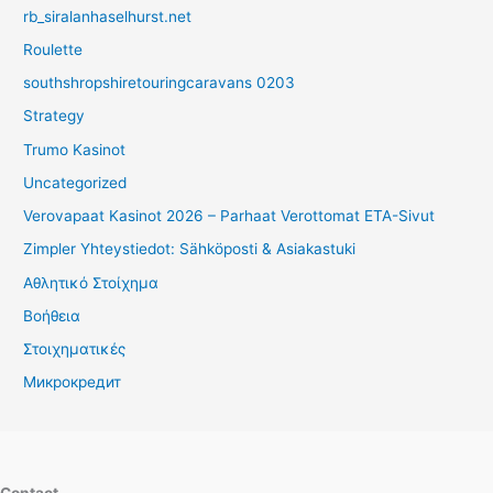
rb_siralanhaselhurst.net
Roulette
southshropshiretouringcaravans 0203
Strategy
Trumo Kasinot
Uncategorized
Verovapaat Kasinot 2026 – Parhaat Verottomat ETA-Sivut
Zimpler Yhteystiedot: Sähköposti & Asiakastuki
Αθλητικό Στοίχημα
Βοήθεια
Στοιχηματικές
Микрокредит
Contact