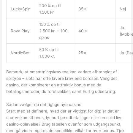
200 % op til
LuckySpin
35 ×
Nej
1.500 kr.
150 % op til
Ja
RoyalPlay
2.500 kr. + 100
40 ×
(Mobil
spins
50 % op til
NordicBet
25 ×
Ja (Pa
1.000 kr.
Bemærk, at omsætningskravene kan variere afhængigt af
spiltype – slots har ofte lavere krav end bordspil. Vælg det
casino, der kombinerer en attraktiv bonus med de
betalingsmetoder, du foretrækker, samt hurtig udbetaling.
Sådan vælger du det rigtige nye casino
Start med at definere, hvad der er vigtigst for dig: er det en
stor velkomstbonus, lynhurtige udbetalinger eller en solid live
casino‑oplevelse? Brug tabellen ovenfor som udgangspunkt,
men gå videre og læs de specifikke vilkår for hver bonus. Tjek