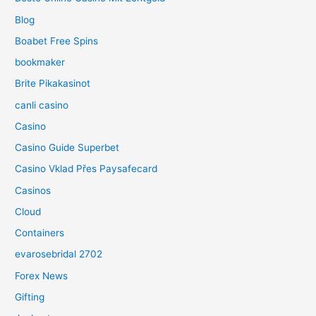
Blog
Boabet Free Spins
bookmaker
Brite Pikakasinot
canli casino
Casino
Casino Guide Superbet
Casino Vklad Přes Paysafecard
Casinos
Cloud
Containers
evarosebridal 2702
Forex News
Gifting