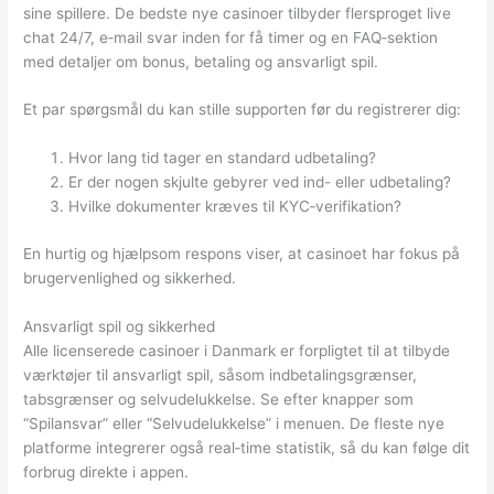
sine spillere. De bedste nye casinoer tilbyder flersproget live
chat 24/7, e‑mail svar inden for få timer og en FAQ‑sektion
med detaljer om bonus, betaling og ansvarligt spil.
Et par spørgsmål du kan stille supporten før du registrerer dig:
Hvor lang tid tager en standard udbetaling?
Er der nogen skjulte gebyrer ved ind- eller udbetaling?
Hvilke dokumenter kræves til KYC‑verifikation?
En hurtig og hjælpsom respons viser, at casinoet har fokus på
brugervenlighed og sikkerhed.
Ansvarligt spil og sikkerhed
Alle licenserede casinoer i Danmark er forpligtet til at tilbyde
værktøjer til ansvarligt spil, såsom indbetalingsgrænser,
tabsgrænser og selvudelukkelse. Se efter knapper som
“Spilansvar” eller “Selvudelukkelse” i menuen. De fleste nye
platforme integrerer også real‑time statistik, så du kan følge dit
forbrug direkte i appen.