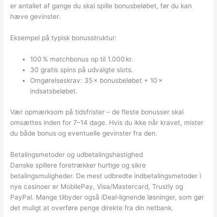
er antallet af gange du skal spille bonusbeløbet, før du kan
hæve gevinster.
Eksempel på typisk bonusstruktur:
100 % matchbonus op til 1.000 kr.
30 gratis spins på udvalgte slots.
Omgørelseskrav: 35 × bonusbeløbet + 10 ×
indsatsbeløbet.
Vær opmærksom på tidsfrister – de fleste bonusser skal
omsættes inden for 7–14 dage. Hvis du ikke når kravet, mister
du både bonus og eventuelle gevinster fra den.
Betalingsmetoder og udbetalingshastighed
Danske spillere foretrækker hurtige og sikre
betalingsmuligheder. De mest udbredte indbetalingsmetoder i
nye casinoer er MobilePay, Visa/Mastercard, Trustly og
PayPal. Mange tilbyder også iDeal‑lignende løsninger, som gør
det muligt at overføre penge direkte fra din netbank.