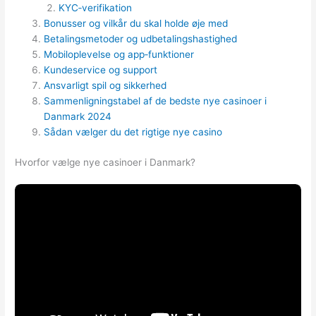
KYC‑verifikation
Bonusser og vilkår du skal holde øje med
Betalingsmetoder og udbetalingshastighed
Mobiloplevelse og app‑funktioner
Kundeservice og support
Ansvarligt spil og sikkerhed
Sammenligningstabel af de bedste nye casinoer i
Danmark 2024
Sådan vælger du det rigtige nye casino
Hvorfor vælge nye casinoer i Danmark?