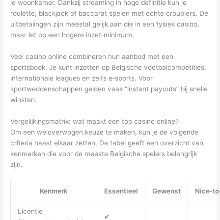
je woonkamer. Dankzij streaming in hoge definitie kun je
roulette, blackjack of baccarat spelen met echte croupiers. De
uitbetalingen zijn meestal gelijk aan die in een fysiek casino,
maar let op een hogere inzet‑minimum.
Veel casino online combineren hun aanbod met een
sportsbook. Je kunt inzetten op Belgische voetbalcompetities,
internationale leagues en zelfs e‑sports. Voor
sportweddenschappen gelden vaak “instant payouts” bij snelle
winsten.
Vergelijkingsmatrix: wat maakt een top casino online?
Om een weloverwogen keuze te maken, kun je de volgende
criteria naast elkaar zetten. De tabel geeft een overzicht van
kenmerken die voor de meeste Belgische spelers belangrijk
zijn.
Kenmerk
Essentieel
Gewenst
Nice‑to
Licentie
✔