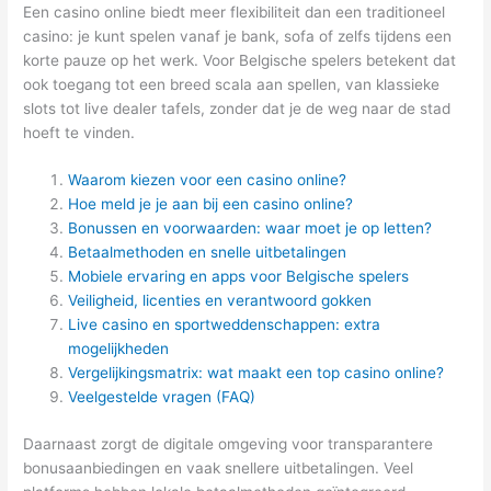
Een casino online biedt meer flexibiliteit dan een traditioneel
casino: je kunt spelen vanaf je bank, sofa of zelfs tijdens een
korte pauze op het werk. Voor Belgische spelers betekent dat
ook toegang tot een breed scala aan spellen, van klassieke
slots tot live dealer tafels, zonder dat je de weg naar de stad
hoeft te vinden.
Waarom kiezen voor een casino online?
Hoe meld je je aan bij een casino online?
Bonussen en voorwaarden: waar moet je op letten?
Betaalmethoden en snelle uitbetalingen
Mobiele ervaring en apps voor Belgische spelers
Veiligheid, licenties en verantwoord gokken
Live casino en sportweddenschappen: extra
mogelijkheden
Vergelijkingsmatrix: wat maakt een top casino online?
Veelgestelde vragen (FAQ)
Daarnaast zorgt de digitale omgeving voor transparantere
bonusaanbiedingen en vaak snellere uitbetalingen. Veel