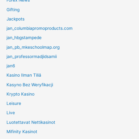
Forex News
Gifting
Jackpots
jan_columbiapromoproducts.com
jan_hbgstampede
jan_pb_mkeschoolmap.org
jan_professormadjidsamii
jan6
Kasino Ilman Tiliä
Kasyno Bez Weryfikacji
Krypto Kasino
Leisure
Live
Luotettavat Nettikasinot
Mifinity Kasinot