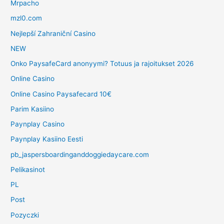
Mrpacho
mzl0.com
Nejlepší Zahraniční Casino
NEW
Onko PaysafeCard anonyymi? Totuus ja rajoitukset 2026
Online Casino
Online Casino Paysafecard 10€
Parim Kasiino
Paynplay Casino
Paynplay Kasiino Eesti
pb_jaspersboardinganddoggiedaycare.com
Pelikasinot
PL
Post
Pozyczki