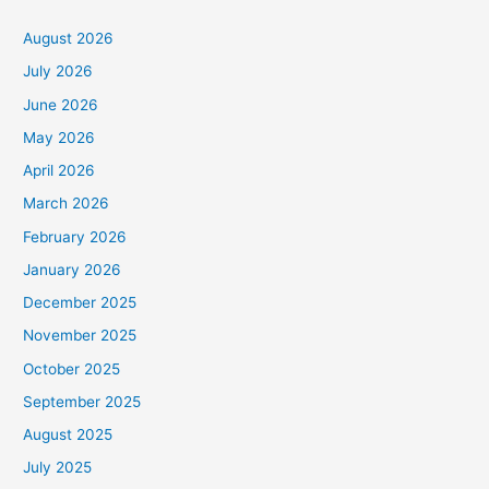
August 2026
July 2026
June 2026
May 2026
April 2026
March 2026
February 2026
January 2026
December 2025
November 2025
October 2025
September 2025
August 2025
July 2025