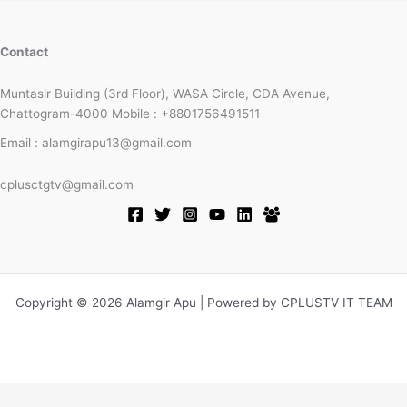
Contact
Muntasir Building (3rd Floor), WASA Circle, CDA Avenue,
Chattogram-4000 Mobile : +8801756491511
Email : alamgirapu13@gmail.com
cplusctgtv@gmail.com
Copyright © 2026 Alamgir Apu | Powered by CPLUSTV IT TEAM