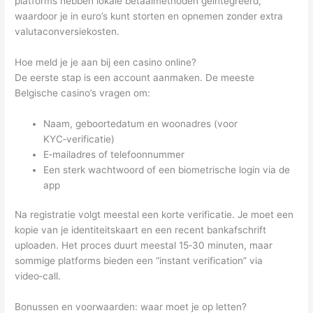
platforms hebben lokale betaalmethoden geïntegreerd,
waardoor je in euro’s kunt storten en opnemen zonder extra
valutaconversiekosten.
Hoe meld je je aan bij een casino online?
De eerste stap is een account aanmaken. De meeste
Belgische casino’s vragen om:
Naam, geboortedatum en woonadres (voor
KYC‑verificatie)
E‑mailadres of telefoonnummer
Een sterk wachtwoord of een biometrische login via de
app
Na registratie volgt meestal een korte verificatie. Je moet een
kopie van je identiteitskaart en een recent bankafschrift
uploaden. Het proces duurt meestal 15‑30 minuten, maar
sommige platforms bieden een “instant verification” via
video‑call.
Bonussen en voorwaarden: waar moet je op letten?