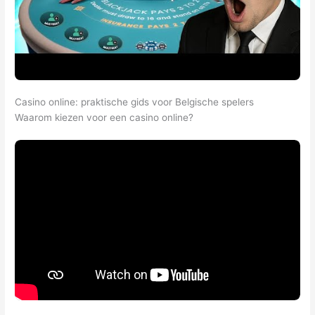
Casino online: praktische gids voor Belgische spelers
Waarom kiezen voor een casino online?