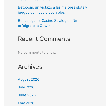
Betboom: un vistazo a las mejores slots y
juegos de mesa disponibles
Bonusjagd im Casino Strategien für
erfolgreiche Gewinne
Recent Comments
No comments to show.
Archives
August 2026
July 2026
June 2026
May 2026