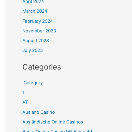
April 2024
March 2024
February 2024
November 2023
August 2023
July 2023
Categories
!Category
1
AT
Ausland Casino
Ausländische Online Casinos
Beste Online Casino Mit Echtgeld