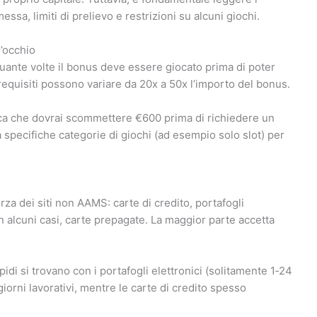
ssa, limiti di prelievo e restrizioni su alcuni giochi.
’occhio
quante volte il bonus deve essere giocato prima di poter
 requisiti possono variare da 20x a 50x l’importo del bonus.
ica che dovrai scommettere €600 prima di richiedere un
a specifiche categorie di giochi (ad esempio solo slot) per
rza dei siti non AAMS: carte di credito, portafogli
, in alcuni casi, carte prepagate. La maggior parte accetta
pidi si trovano con i portafogli elettronici (solitamente 1‑24
giorni lavorativi, mentre le carte di credito spesso