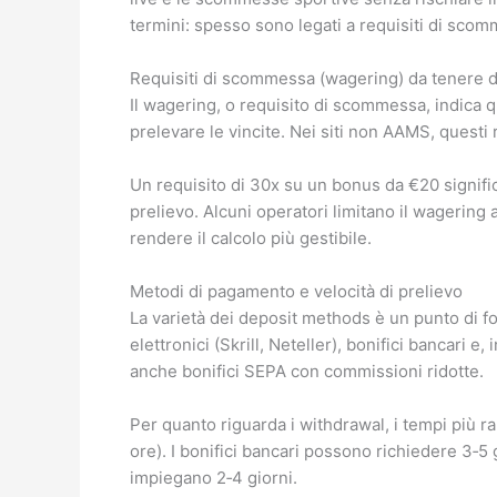
termini: spesso sono legati a requisiti di scomme
Requisiti di scommessa (wagering) da tenere d
Il wagering, o requisito di scommessa, indica 
prelevare le vincite. Nei siti non AAMS, questi
Un requisito di 30x su un bonus da €20 signif
prelievo. Alcuni operatori limitano il wagering 
rendere il calcolo più gestibile.
Metodi di pagamento e velocità di prelievo
La varietà dei deposit methods è un punto di fo
elettronici (Skrill, Neteller), bonifici bancari e
anche bonifici SEPA con commissioni ridotte.
Per quanto riguarda i withdrawal, i tempi più ra
ore). I bonifici bancari possono richiedere 3‑5 
impiegano 2‑4 giorni.