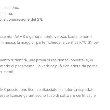
ommissione.
 minima.
sibile commissione del 2%.
messe non AAMS è generalmente veloce: bastano nome,
mmessa, la maggior parte richiede la verifica KYC (Know
nto d’identità, una prova di residenza (bolletta) e, in
l metodo di pagamento. La verifica può richiedere da poche
ocumenti.
MS possiedono licenze rilasciate da autorità rispettate
ste licenze garantiscono l’uso di software certificati e