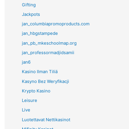
Gifting
Jackpots
jan_columbiapromoproducts.com
jan_hbgstampede
jan_pb_mkeschoolmap.org
jan_professormadjidsamii
jan6
Kasino Ilman Tiliä
Kasyno Bez Weryfikacji
Krypto Kasino
Leisure
Live
Luotettavat Nettikasinot