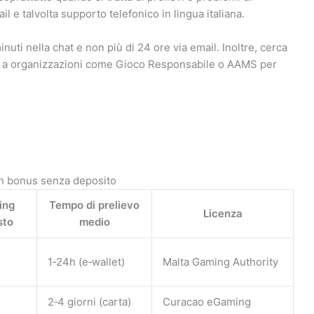
mail e talvolta supporto telefonico in lingua italiana.
uti nella chat e non più di 24 ore via email. Inoltre, cerca
nk a organizzazioni come Gioco Responsabile o AAMS per
on bonus senza deposito
ing
Tempo di prelievo
Licenza
sto
medio
1‑24h (e‑wallet)
Malta Gaming Authority
2‑4 giorni (carta)
Curacao eGaming