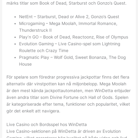
märks titlar som Book of Dead, Starburst och Gonzo’s Quest.
NetEnt – Starburst, Dead or Alive 2, Gonzo’s Quest
Microgaming – Mega Moolah, Immortal Romance,
Thunderstruck II
Play’n GO – Book of Dead, Reactoonz, Rise of Olympus
Evolution Gaming – Live Casino-spel som Lightning
Roulette och Crazy Time
Pragmatic Play – Wolf Gold, Sweet Bonanza, The Dog
House
För spelare som föredrar progressiva jackpottar finns det flera
alternativ där vinstpotten kan nå miljonbelopp. Mega Moolah
är den mest kända jackpottautomaten, men WinDetta erbjuder
även andra titlar som Divine Fortune och Hall of Gods. Spelen
är kategoriserade efter tema, funktioner och popularitet, vilket
gör det enkelt att navigera.
Live Casino och Bordsspel hos WinDetta
Live Casino-sektionen på WinDetta är driven av Evolution