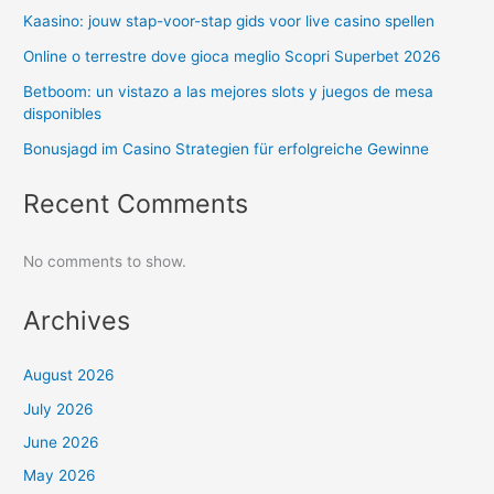
Kaasino: jouw stap-voor-stap gids voor live casino spellen
Online o terrestre dove gioca meglio Scopri Superbet 2026
Betboom: un vistazo a las mejores slots y juegos de mesa
disponibles
Bonusjagd im Casino Strategien für erfolgreiche Gewinne
Recent Comments
No comments to show.
Archives
August 2026
July 2026
June 2026
May 2026