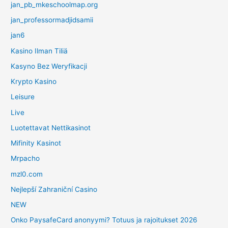
jan_pb_mkeschoolmap.org
jan_professormadjidsamii
jan6
Kasino Ilman Tiliä
Kasyno Bez Weryfikacji
Krypto Kasino
Leisure
Live
Luotettavat Nettikasinot
Mifinity Kasinot
Mrpacho
mzl0.com
Nejlepší Zahraniční Casino
NEW
Onko PaysafeCard anonyymi? Totuus ja rajoitukset 2026