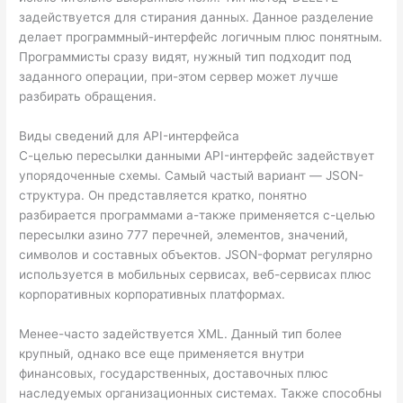
задействуется для стирания данных. Данное разделение
делает программный-интерфейс логичным плюс понятным.
Программисты сразу видят, нужный тип подходит под
заданного операции, при-этом сервер может лучше
разбирать обращения.
Виды сведений для API-интерфейса
С-целью пересылки данными API-интерфейс задействует
упорядоченные схемы. Самый частый вариант — JSON-
структура. Он представляется кратко, понятно
разбирается программами а-также применяется с-целью
пересылки азино 777 перечней, элементов, значений,
символов и составных объектов. JSON-формат регулярно
используется в мобильных сервисах, веб-сервисах плюс
корпоративных корпоративных платформах.
Менее-часто задействуется XML. Данный тип более
крупный, однако все еще применяется внутри
финансовых, государственных, доставочных плюс
наследуемых организационных системах. Также способны