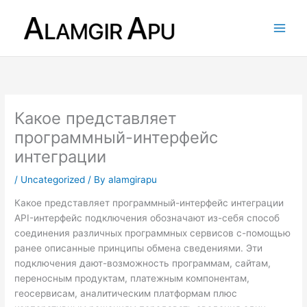
Skip
to
content
Какое представляет
программный-интерфейс
интеграции
/
Uncategorized
/ By
alamgirapu
Какое представляет программный-интерфейс интеграции
API-интерфейс подключения обозначают из-себя способ
соединения различных программных сервисов с-помощью
ранее описанные принципы обмена сведениями. Эти
подключения дают-возможность программам, сайтам,
переносным продуктам, платежным компонентам,
геосервисам, аналитическим платформам плюс