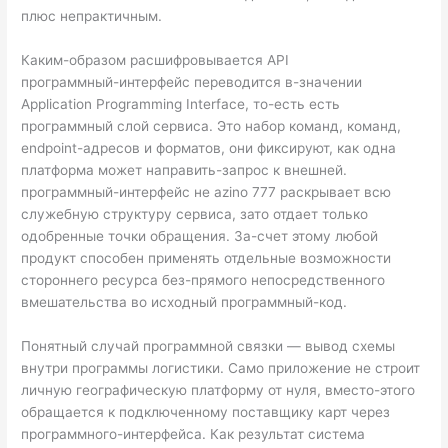
плюс непрактичным.
Каким-образом расшифровывается API
программный-интерфейс переводится в-значении
Application Programming Interface, то-есть есть
программный слой сервиса. Это набор команд, команд,
endpoint-адресов и форматов, они фиксируют, как одна
платформа может направить-запрос к внешней.
программный-интерфейс не azino 777 раскрывает всю
служебную структуру сервиса, зато отдает только
одобренные точки обращения. За-счет этому любой
продукт способен применять отдельные возможности
стороннего ресурса без-прямого непосредственного
вмешательства во исходный программный-код.
Понятный случай программной связки — вывод схемы
внутри программы логистики. Само приложение не строит
личную географическую платформу от нуля, вместо-этого
обращается к подключенному поставщику карт через
программного-интерфейса. Как результат система