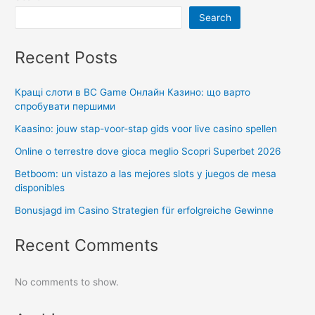
Search
Recent Posts
Кращі слоти в BC Game Онлайн Казино: що варто
спробувати першими
Kaasino: jouw stap-voor-stap gids voor live casino spellen
Online o terrestre dove gioca meglio Scopri Superbet 2026
Betboom: un vistazo a las mejores slots y juegos de mesa
disponibles
Bonusjagd im Casino Strategien für erfolgreiche Gewinne
Recent Comments
No comments to show.