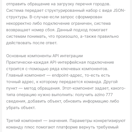
отправить обращение на загрузку перечня городов.
Система передает структурированный набор с виде JSON-
структуры. В-случае-если запрос сформирован
некорректно либо подключение ограничен, система
возвращает номер сбоя. Данный подход помогает
системам понимать, что произошло, а-также правильно
действовать после ответ.
Основные компоненты API интеграции
Практически-каждая API-интерфейсная подключение
строится с-помощью ряда ключевых компонентов.
Главный компонент — endpoint-адрес, то-есть есть
точный адрес, к которому передается команда. Другой
пункт — метод обращения. Этот-компонент задает, какого-
типа операцию нужно выполнить: получить azino 777
сведения, добавить объект, обновить информацию либо
убрать объект.
Третий компонент — значения. Параметры конкретизируют
команду плюс помогают платформе вернуть требуемый