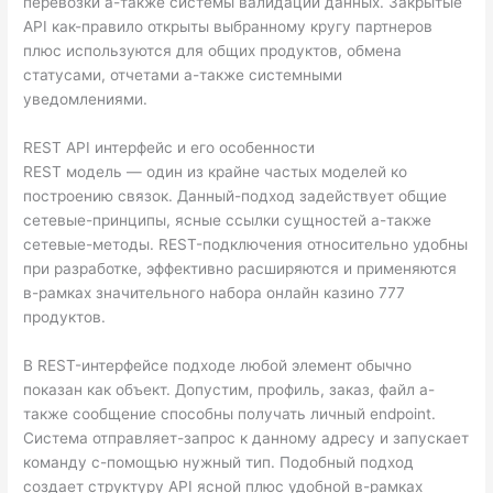
перевозки а-также системы валидации данных. Закрытые
API как-правило открыты выбранному кругу партнеров
плюс используются для общих продуктов, обмена
статусами, отчетами а-также системными
уведомлениями.
REST API интерфейс и его особенности
REST модель — один из крайне частых моделей ко
построению связок. Данный-подход задействует общие
сетевые-принципы, ясные ссылки сущностей а-также
сетевые-методы. REST-подключения относительно удобны
при разработке, эффективно расширяются и применяются
в-рамках значительного набора онлайн казино 777
продуктов.
В REST-интерфейсе подходе любой элемент обычно
показан как объект. Допустим, профиль, заказ, файл а-
также сообщение способны получать личный endpoint.
Система отправляет-запрос к данному адресу и запускает
команду с-помощью нужный тип. Подобный подход
создает структуру API ясной плюс удобной в-рамках