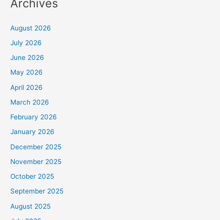
Archives
August 2026
July 2026
June 2026
May 2026
April 2026
March 2026
February 2026
January 2026
December 2025
November 2025
October 2025
September 2025
August 2025