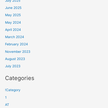
July 2025
June 2025
May 2025
May 2024
April 2024
March 2024
February 2024
November 2023
August 2023
July 2023
Categories
!Category
1
AT