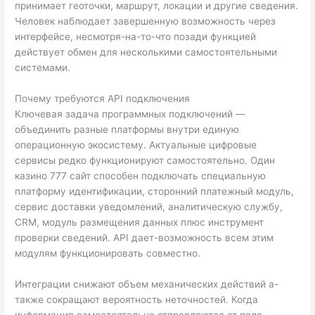
принимает геоточки, маршрут, локации и другие сведения.
Человек наблюдает завершенную возможность через
интерфейсе, несмотря-на-то-что позади функцией
действует обмен для несколькими самостоятельными
системами.
Почему требуются API подключения
Ключевая задача программных подключений —
объединить разные платформы внутри единую
операционную экосистему. Актуальные цифровые
сервисы редко функционируют самостоятельно. Один
казино 777 сайт способен подключать специальную
платформу идентификации, сторонний платежный модуль,
сервис доставки уведомлений, аналитическую службу,
CRM, модуль размещения данных плюс инструмент
проверки сведений. API дает-возможность всем этим
модулям функционировать совместно.
Интеграции снижают объем механических действий а-
также сокращают вероятность неточностей. Когда
информация самостоятельно отправляются от поля