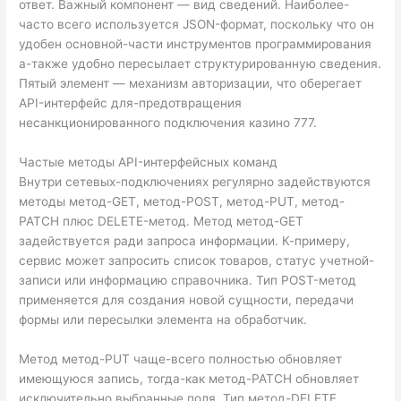
ответ. Важный компонент — вид сведений. Наиболее-
часто всего используется JSON-формат, поскольку что он
удобен основной-части инструментов программирования
а-также удобно пересылает структурированную сведения.
Пятый элемент — механизм авторизации, что оберегает
API-интерфейс для-предотвращения
несанкционированного подключения казино 777.
Частые методы API-интерфейсных команд
Внутри сетевых-подключениях регулярно задействуются
методы метод-GET, метод-POST, метод-PUT, метод-
PATCH плюс DELETE-метод. Метод метод-GET
задействуется ради запроса информации. К-примеру,
сервис может запросить список товаров, статус учетной-
записи или информацию справочника. Тип POST-метод
применяется для создания новой сущности, передачи
формы или пересылки элемента на обработчик.
Метод метод-PUT чаще-всего полностью обновляет
имеющуюся запись, тогда-как метод-PATCH обновляет
исключительно выбранные поля. Тип метод-DELETE