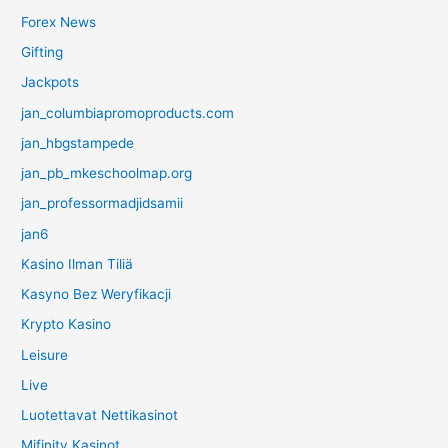
Forex News
Gifting
Jackpots
jan_columbiapromoproducts.com
jan_hbgstampede
jan_pb_mkeschoolmap.org
jan_professormadjidsamii
jan6
Kasino Ilman Tiliä
Kasyno Bez Weryfikacji
Krypto Kasino
Leisure
Live
Luotettavat Nettikasinot
Mifinity Kasinot