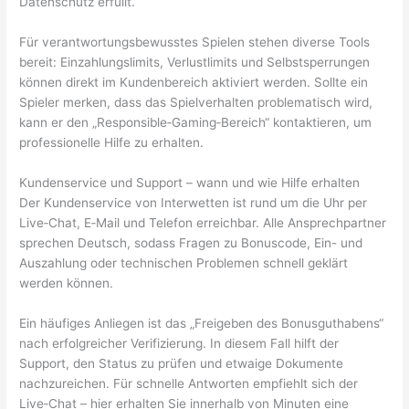
Datenschutz erfüllt.
Für verantwortungsbewusstes Spielen stehen diverse Tools
bereit: Einzahlungslimits, Verlustlimits und Selbstsperrungen
können direkt im Kundenbereich aktiviert werden. Sollte ein
Spieler merken, dass das Spielverhalten problematisch wird,
kann er den „Responsible‑Gaming‑Bereich“ kontaktieren, um
professionelle Hilfe zu erhalten.
Kundenservice und Support – wann und wie Hilfe erhalten
Der Kundenservice von Interwetten ist rund um die Uhr per
Live‑Chat, E‑Mail und Telefon erreichbar. Alle Ansprechpartner
sprechen Deutsch, sodass Fragen zu Bonuscode, Ein- und
Auszahlung oder technischen Problemen schnell geklärt
werden können.
Ein häufiges Anliegen ist das „Freigeben des Bonusguthabens“
nach erfolgreicher Verifizierung. In diesem Fall hilft der
Support, den Status zu prüfen und etwaige Dokumente
nachzureichen. Für schnelle Antworten empfiehlt sich der
Live‑Chat – hier erhalten Sie innerhalb von Minuten eine