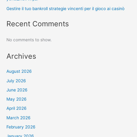
Gestire il tuo bankroll strategie vincenti per il gioco ai casinò
Recent Comments
No comments to show.
Archives
August 2026
July 2026
June 2026
May 2026
April 2026
March 2026
February 2026
January 2026