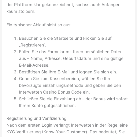
der Plattform klar gekennzeichnet, sodass auch Anfänger
kaum stolpern.
Ein typischer Ablauf sieht so aus:
Besuchen Sie die Startseite und klicken Sie auf
„Registrieren“.
Füllen Sie das Formular mit Ihren persönlichen Daten
aus – Name, Adresse, Geburtsdatum und eine gültige
E‑Mail‑Adresse.
Bestätigen Sie Ihre E‑Mail und loggen Sie sich ein.
Gehen Sie zum Kassenbereich, wählen Sie Ihre
bevorzugte Einzahlungsmethode und geben Sie den
Interwetten Casino Bonus Code ein.
Schließen Sie die Einzahlung ab – der Bonus wird sofort
Ihrem Konto gutgeschrieben.
Registrierung und Verifizierung
Nach dem ersten Login verlangt Interwetten in der Regel eine
KYC‑Verifizierung (Know‑Your‑Customer). Das bedeutet, Sie