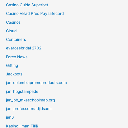
Casino Guide Superbet
Casino Vklad Přes Paysafecard
Casinos
Cloud
Containers
evarosebridal 2702
Forex News
Gifting
Jackpots
jan_columbiapromoproducts.com
jan_hbgstampede
jan_pb_mkeschoolmap.org
jan_professormadjidsamii
jan6
Kasino Ilman Tiliä