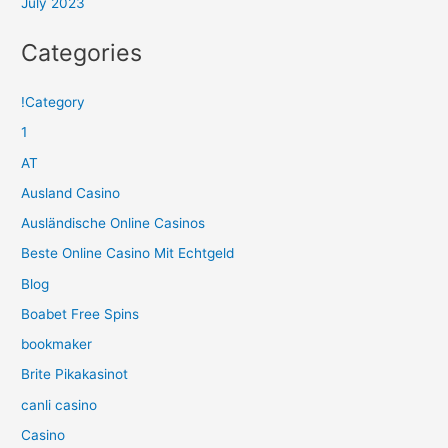
July 2023
Categories
!Category
1
AT
Ausland Casino
Ausländische Online Casinos
Beste Online Casino Mit Echtgeld
Blog
Boabet Free Spins
bookmaker
Brite Pikakasinot
canli casino
Casino