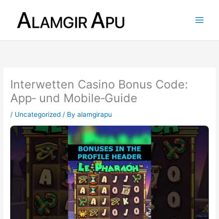
Skip
to
content
Interwetten Casino Bonus Code:
App‑ und Mobile‑Guide
/
Uncategorized
/ By
alamgirapu