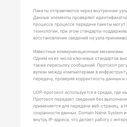
Пакеты отправляются через внутренние узл
Данные элементы проверяют идентификатор
процессе процессе передачи пакеты могут 
технологии, при этом стандарты поддержив
восстановление сведений на узла принима
Известные коммуникационные механизмы
Одним из из числа ключевых стандартов выс
также пересылку сообщений. Протокол регу
вулкан между компьютерами в инфраструкт
передачу, проверяя корректность данных и 
UDP-протокол используется в средах, где и
Протокол передает сведения без выполнени
применяется для передачи веб-страниц, а
сохранности данных. Domain Name System и
внутрь IP-адреса, что делает работу с инте