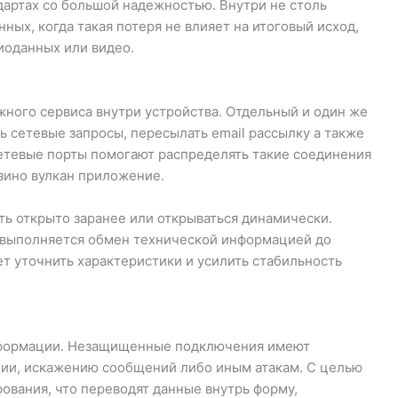
артах со большой надежностью. Внутри не столь
ных, когда такая потеря не влияет на итоговый исход,
иоданных или видео.
ного сервиса внутри устройства. Отдельный и один же
 сетевые запросы, пересылать email рассылку а также
етевые порты помогают распределять такие соединения
зино вулкан приложение.
ь открыто заранее или открываться динамически.
я выполняется обмен технической информацией до
т уточнить характеристики и усилить стабильность
нформации. Незащищенные подключения имеют
ции, искажению сообщений либо иным атакам. С целью
ования, что переводят данные внутрь форму,