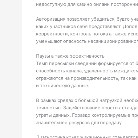
недоступную для казино онлайн посторонни
Авторизация позволяет убедиться, будто уч
каких участников себя представляют. Допо
корректности, контроль потока а также исп
уменьшают опасность несанкционированног
Паузы а также эффективность
Темп пересылки сведений формируется от 
способность канала, удаленность между ко
отражаются на производительность, так ка
и техническую данные.
В рамках средах с большой нагрузкой необх
точностью. Задействование простых станда
утраты данных. Гораздо контролируемые пр
значительнее ресурсов для передачу.
Диагностика коммуникационных стандартов