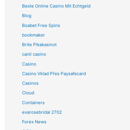
Beste Online Casino Mit Echtgeld
Blog
Boabet Free Spins
bookmaker
Brite Pikakasinot
canli casino
Casino
Casino Vklad Přes Paysafecard
Casinos
Cloud
Containers
evarosebridal 2702
Forex News