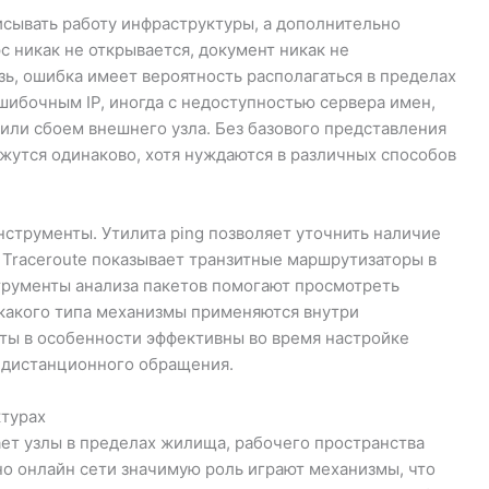
сывать работу инфраструктуры, а дополнительно
 никак не открывается, документ никак не
зь, ошибка имеет вероятность располагаться в пределах
ошибочным IP, иногда с недоступностью сервера имен,
или сбоем внешнего узла. Без базового представления
жутся одинаково, хотя нуждаются в различных способов
нструменты. Утилита ping позволяет уточнить наличие
. Traceroute показывает транзитные маршрутизаторы в
трументы анализа пакетов помогают просмотреть
 какого типа механизмы применяются внутри
ты в особенности эффективны во время настройке
е дистанционного обращения.
ктурах
ет узлы в пределах жилища, рабочего пространства
ино онлайн сети значимую роль играют механизмы, что