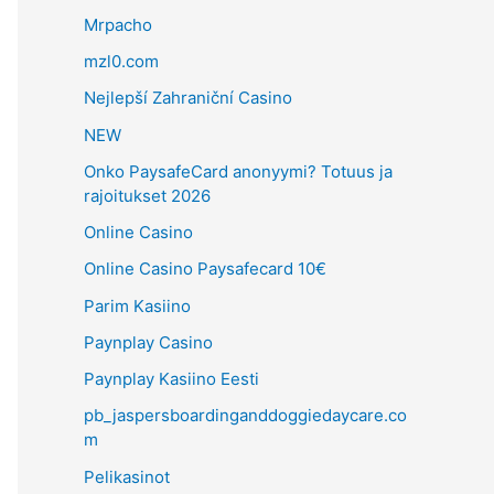
Mrpacho
mzl0.com
Nejlepší Zahraniční Casino
NEW
Onko PaysafeCard anonyymi? Totuus ja
rajoitukset 2026
Online Casino
Online Casino Paysafecard 10€
Parim Kasiino
Paynplay Casino
Paynplay Kasiino Eesti
pb_jaspersboardinganddoggiedaycare.co
m
Pelikasinot