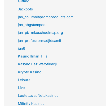
Gifting
Jackpots
jan_columbiapromoproducts.com
jan_hbgstampede
jan_pb_mkeschoolmap.org
jan_professormadjidsamii
jan6
Kasino Ilman Tiliä
Kasyno Bez Weryfikacji
Krypto Kasino
Leisure
Live
Luotettavat Nettikasinot
Mifinity Kasinot