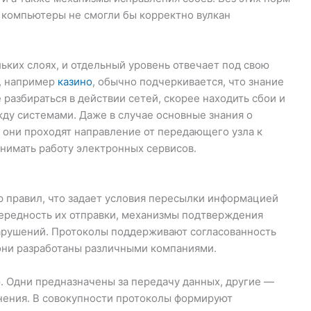
к компьютеры не смогли бы корректно вулкан
ьких слоях, и отдельный уровень отвечает под свою
х, например
казино
, обычно подчеркивается, что знание
 разбираться в действии сетей, скорее находить сбои и
ду системами. Даже в случае основные знания о
о они проходят направление от передающего узла к
нимать работу электронных сервисов.
 правил, что задает условия пересылки информацией
чередность их отправки, механизмы подтверждения
нарушений. Протоколы поддерживают согласованность
они разработаны различными компаниями.
 Одни предназначены за передачу данных, другие —
инения. В совокупности протоколы формируют