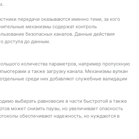
х.
астники передачи оказываются именно теми, за кого
лнительные механизмы содержат контроль
ользование безопасных каналов. Данные действия
о доступа до данным.
большого количества параметров, например пропускную
мпьютерами а также загрузку канала. Механизмы вулкан
к отдельные среди них добавляют служебные валидации
одимо выбирать равновесие в части быстротой а также
ртов может снизить паузы, но увеличивает опасность
отоколы обеспечивают надежность, но нуждаются в