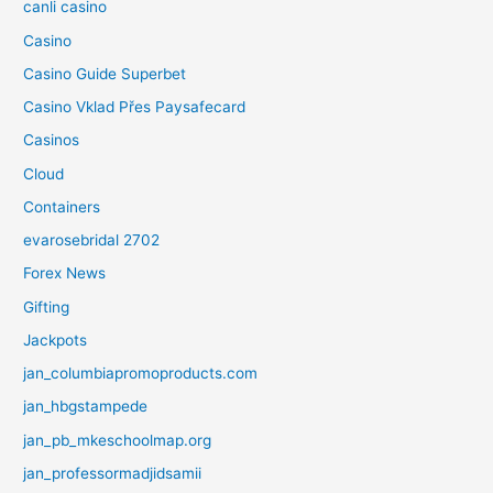
canli casino
Casino
Casino Guide Superbet
Casino Vklad Přes Paysafecard
Casinos
Cloud
Containers
evarosebridal 2702
Forex News
Gifting
Jackpots
jan_columbiapromoproducts.com
jan_hbgstampede
jan_pb_mkeschoolmap.org
jan_professormadjidsamii