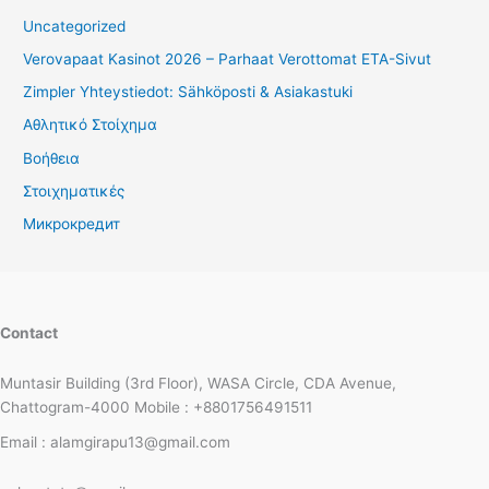
Uncategorized
Verovapaat Kasinot 2026 – Parhaat Verottomat ETA-Sivut
Zimpler Yhteystiedot: Sähköposti & Asiakastuki
Αθλητικό Στοίχημα
Βοήθεια
Στοιχηματικές
Микрокредит
Contact
Muntasir Building (3rd Floor), WASA Circle, CDA Avenue,
Chattogram-4000 Mobile : +8801756491511
Email : alamgirapu13@gmail.com