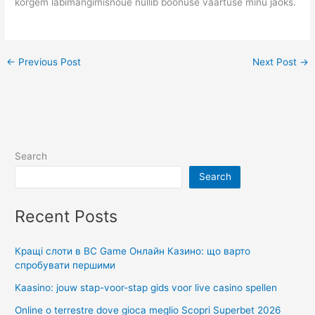
kõrgem läbimängimisnõue nullib boonuse väärtuse minu jaoks.
←
Previous Post
Next Post
→
Search
Search
Recent Posts
Кращі слоти в BC Game Онлайн Казино: що варто
спробувати першими
Kaasino: jouw stap-voor-stap gids voor live casino spellen
Online o terrestre dove gioca meglio Scopri Superbet 2026