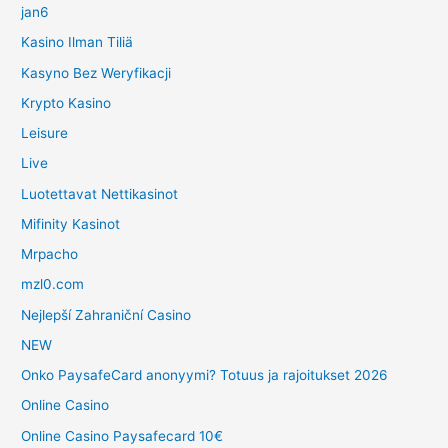
jan6
Kasino Ilman Tiliä
Kasyno Bez Weryfikacji
Krypto Kasino
Leisure
Live
Luotettavat Nettikasinot
Mifinity Kasinot
Mrpacho
mzl0.com
Nejlepší Zahraniční Casino
NEW
Onko PaysafeCard anonyymi? Totuus ja rajoitukset 2026
Online Casino
Online Casino Paysafecard 10€