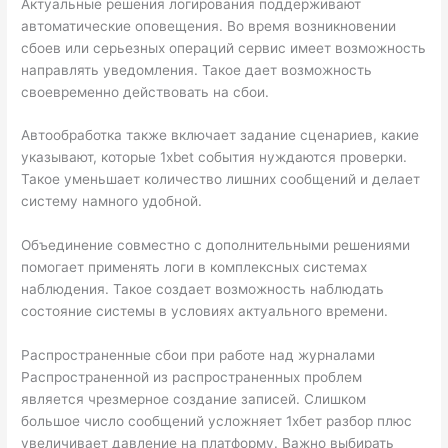
Актуальные решения логирования поддерживают
автоматические оповещения. Во время возникновении
сбоев или серьезных операций сервис имеет возможность
направлять уведомления. Такое дает возможность
своевременно действовать на сбои.
Автообработка также включает задание сценариев, какие
указывают, которые 1xbet события нуждаются проверки.
Такое уменьшает количество лишних сообщений и делает
систему намного удобной.
Объединение совместно с дополнительными решениями
помогает применять логи в комплексных системах
наблюдения. Такое создает возможность наблюдать
состояние системы в условиях актуального времени.
Распространенные сбои при работе над журналами
Распространенной из распространенных проблем
является чрезмерное создание записей. Слишком
большое число сообщений усложняет 1хбет разбор плюс
увеличивает давление на платформу. Важно выбирать