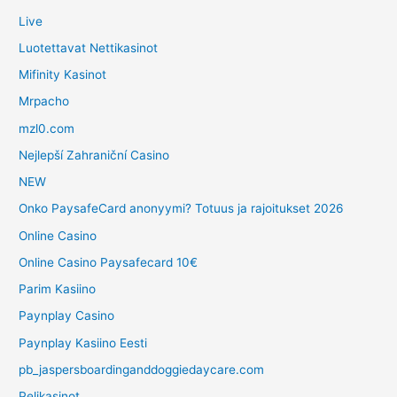
Live
Luotettavat Nettikasinot
Mifinity Kasinot
Mrpacho
mzl0.com
Nejlepší Zahraniční Casino
NEW
Onko PaysafeCard anonyymi? Totuus ja rajoitukset 2026
Online Casino
Online Casino Paysafecard 10€
Parim Kasiino
Paynplay Casino
Paynplay Kasiino Eesti
pb_jaspersboardinganddoggiedaycare.com
Pelikasinot