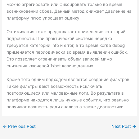
можно агрегировать или фиксировать только во время
возникновении сбоев. Данный метод снижает давление на
платформу плюс упрощает оценку.
Оптимизация тоже предполагает применение категорий
подробности. При практической системе нередко
требуется категорий info и error, в то время когда debug
применяется периодически во время выявлении ошибок.
Это позволяет ограничивать объем записей мимо
снижения ключевой 1xbet казино данных.
Кроме того одним подходом является создание фильтров.
Такие фильтры дают возможность исключать
повторяющиеся или маловажные логи. Во результате в
платформе находятся лишь нужные события, что реально
получают важность ради анализа а также диагностики.
←
Previous Post
Next Post
→