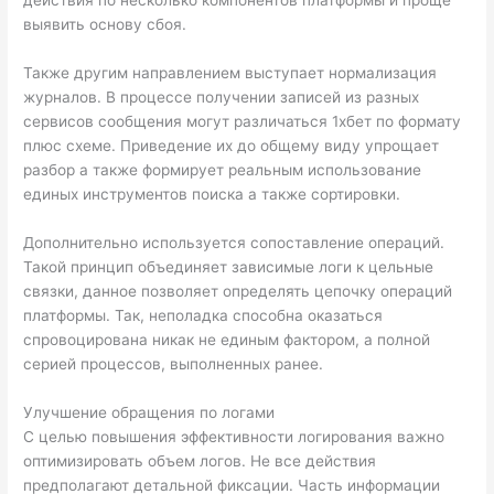
действия по несколько компонентов платформы и проще
выявить основу сбоя.
Также другим направлением выступает нормализация
журналов. В процессе получении записей из разных
сервисов сообщения могут различаться 1хбет по формату
плюс схеме. Приведение их до общему виду упрощает
разбор а также формирует реальным использование
единых инструментов поиска а также сортировки.
Дополнительно используется сопоставление операций.
Такой принцип объединяет зависимые логи к цельные
связки, данное позволяет определять цепочку операций
платформы. Так, неполадка способна оказаться
спровоцирована никак не единым фактором, а полной
серией процессов, выполненных ранее.
Улучшение обращения по логами
С целью повышения эффективности логирования важно
оптимизировать объем логов. Не все действия
предполагают детальной фиксации. Часть информации