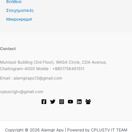
Βοήθεια
Στοιχηματικές
Микрокредит
Contact
Muntasir Building (3rd Floor), WASA Circle, CDA Avenue,
Chattogram-4000 Mobile : +8801756491511
Email : alamgirapu13@gmail.com
cplusctgtv@gmail.com
Copyright © 2026 Alamgir Apu | Powered by CPLUSTV IT TEAM