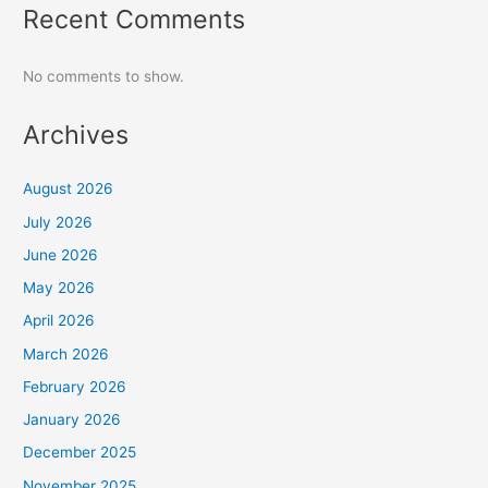
Recent Comments
No comments to show.
Archives
August 2026
July 2026
June 2026
May 2026
April 2026
March 2026
February 2026
January 2026
December 2025
November 2025