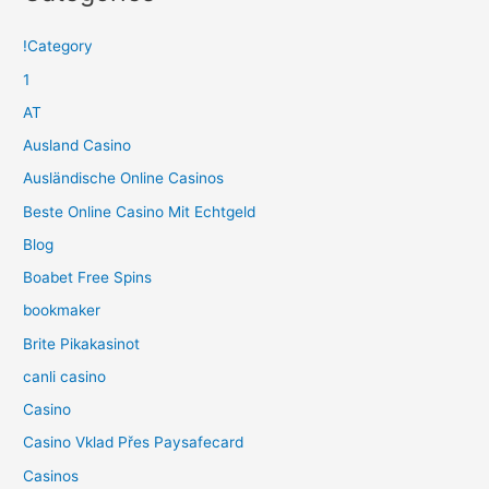
!Category
1
AT
Ausland Casino
Ausländische Online Casinos
Beste Online Casino Mit Echtgeld
Blog
Boabet Free Spins
bookmaker
Brite Pikakasinot
canli casino
Casino
Casino Vklad Přes Paysafecard
Casinos